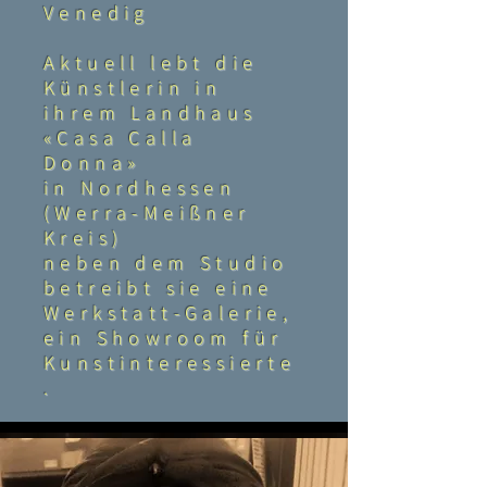
Venedig
Aktuell lebt die
Künstlerin in
ihrem Landhaus
«Casa Calla
Donna»
in Nordhessen
(Werra-Meißner
Kreis)
neben dem Studio
betreibt sie eine
Werkstatt-Galerie,
ein Showroom für
Kunstinteressierte
.