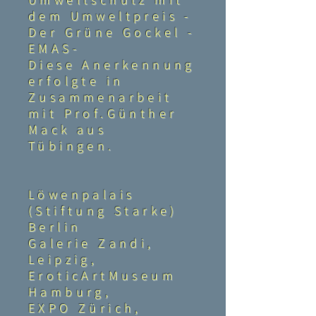
dem Umweltpreis -
Der Grüne Gockel -
EMAS-
Diese Anerkennung
erfolgte in
Zusammenarbeit
mit Prof.Günther
Mack aus
Tübingen.
Löwenpalais
(Stiftung Starke)
Berlin
Galerie Zandi,
Leipzig,
EroticArtMuseum
Hamburg,
EXPO Zürich,