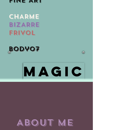
FINE ART
CHARME
BIZARRE
FRIVOL
body07
MAGIC
About Me