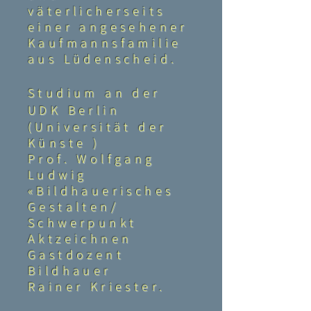
väterlicherseits
einer angesehener
Kaufmannsfamilie
aus Lüdenscheid.
Studium an der
UDK Berlin
(Universität der
Künste )
Prof. Wolfgang
Ludwig
«Bildhauerisches
Gestalten/
Schwerpunkt
Aktzeichnen
Gastdozent
Bildhauer
Rainer Kriester.