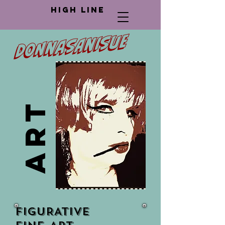
high line
DoNnaSanisue
​
​
​
art
FIGURATIVE