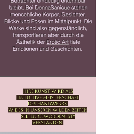
Betrachter eindeutig erkennbar
bleibt. Bei DonnaSanisue stehen
menschliche Körper, Gesichter,
Blicke und Posen im Mittelpunkt. Die
Werke sind also gegenständlich,
transportieren aber durch die
Ästhetik der
Erotic Art
tiefe
Emotionen und Geschichten.
Ihre Kunst wird als
„intuitive Meisterschaft
des Handwerks
wie es in unseren wilden Zeiten
selten geworden ist“
verstanden.