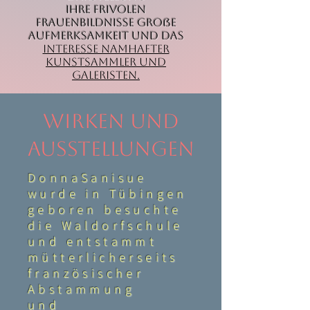
ihre frivolen
Frauenbildnisse große
Aufmerksamkeit und das
Interesse namhafter
Kunstsammler und
Galeristen.
Wirken und
Ausstellungen
DonnaSanisue
wurde in Tübingen
geboren besuchte
die Waldorfschule
und entstammt
mütterlicherseits
französischer
Abstammung
und